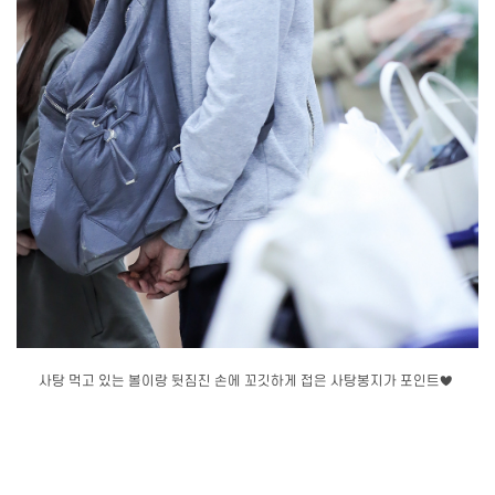
사탕 먹고 있는 볼이랑 뒷짐진 손에 꼬깃하게 접은 사탕봉지가 포인트♥