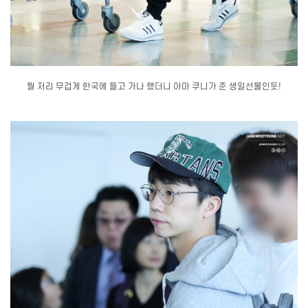
뭘 저리 무겁게 한국에 들고 가나 했더니 아마 쿠니가 준 생일선물인듯!