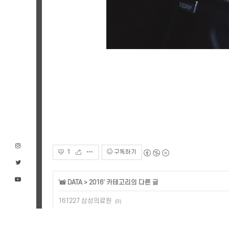
1
구독하기
'
📸 DATA
>
2016
' 카테고리의 다른 글
161227 삼성의료원
(0)
161222 GMP 출국
(0)
161205 GMP 입국
(0)