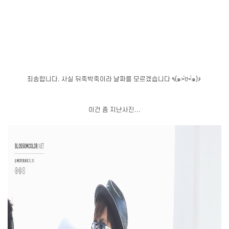
죄송합니다. 사실 뒤죽박죽이라 날짜를 모르겠습니다 ٩(๑˃́ꇴ˂̀๑)۶
이건 좀 지난사진...