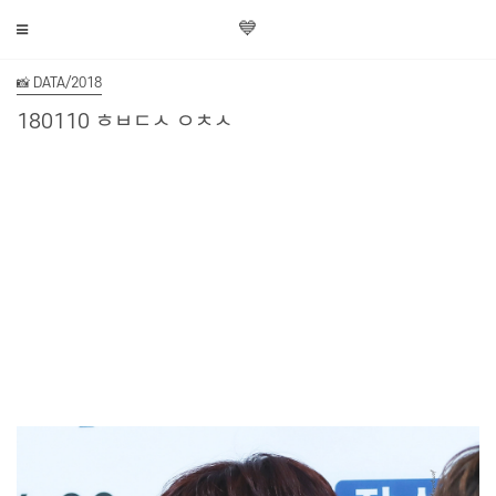
💙
📸 DATA/2018
180110 ㅎㅂㄷㅅ ㅇㅊㅅ